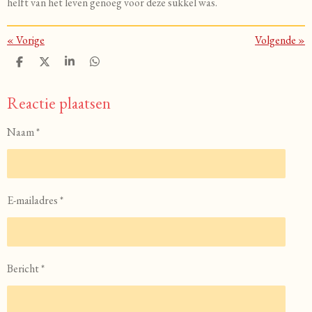
helft van het leven genoeg voor deze sukkel was.
«
Vorige
Volgende
»
D
D
S
D
e
e
h
e
l
e
a
l
Reactie plaatsen
e
l
r
e
n
e
n
Naam *
E-mailadres *
Bericht *