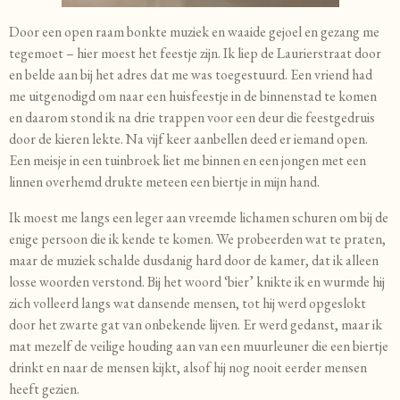
Door een open raam bonkte muziek en waaide gejoel en gezang me
tegemoet – hier moest het feestje zijn. Ik liep de Laurierstraat door
en belde aan bij het adres dat me was toegestuurd. Een vriend had
me uitgenodigd om naar een huisfeestje in de binnenstad te komen
en daarom stond ik na drie trappen voor een deur die feestgedruis
door de kieren lekte. Na vijf keer aanbellen deed er iemand open.
Een meisje in een tuinbroek liet me binnen en een jongen met een
linnen overhemd drukte meteen een biertje in mijn hand.
Ik moest me langs een leger aan vreemde lichamen schuren om bij de
enige persoon die ik kende te komen. We probeerden wat te praten,
maar de muziek schalde dusdanig hard door de kamer, dat ik alleen
losse woorden verstond. Bij het woord ‘bier’ knikte ik en wurmde hij
zich volleerd langs wat dansende mensen, tot hij werd opgeslokt
door het zwarte gat van onbekende lijven. Er werd gedanst, maar ik
mat mezelf de veilige houding aan van een muurleuner die een biertje
drinkt en naar de mensen kijkt, alsof hij nog nooit eerder mensen
heeft gezien.