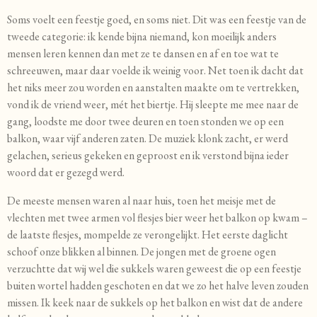
Soms voelt een feestje goed, en soms niet. Dit was een feestje van de
tweede categorie: ik kende bijna niemand, kon moeilijk anders
mensen leren kennen dan met ze te dansen en af en toe wat te
schreeuwen, maar daar voelde ik weinig voor. Net toen ik dacht dat
het niks meer zou worden en aanstalten maakte om te vertrekken,
vond ik de vriend weer, mét het biertje. Hij sleepte me mee naar de
gang, loodste me door twee deuren en toen stonden we op een
balkon, waar vijf anderen zaten. De muziek klonk zacht, er werd
gelachen, serieus gekeken en geproost en ik verstond bijna ieder
woord dat er gezegd werd.
De meeste mensen waren al naar huis, toen het meisje met de
vlechten met twee armen vol flesjes bier weer het balkon op kwam –
de laatste flesjes, mompelde ze verongelijkt. Het eerste daglicht
schoof onze blikken al binnen. De jongen met de groene ogen
verzuchtte dat wij wel die sukkels waren geweest die op een feestje
buiten wortel hadden geschoten en dat we zo het halve leven zouden
missen. Ik keek naar de sukkels op het balkon en wist dat de andere