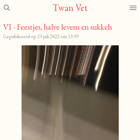
Twan Vet
Ga
direct
naar
VI - Feestjes, halve levens en sukkels
de
Gepubliceerd op 23 juli 2022 om 13:59
hoofdinhoud