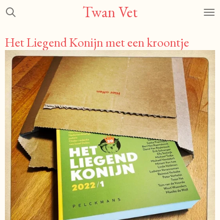
Twan Vet
Ga
direct
naar
Het Liegend Konijn met een kroontje
de
hoofdinhoud