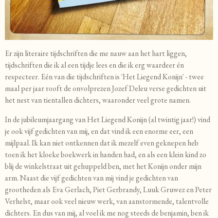
Er zijn literaire tijdschriften die me nauw aan het hart liggen,
tijdschriften die ik al een tijdje lees en die ik erg waardeer én
respecteer. Eén van die tijdschriften is 'Het Liegend Konijn' - twee
maal per jaar rooft de onvolprezen Jozef Deleu verse gedichten uit
het nest van tientallen dichters, waaronder veel grote namen.
In de jubileumjaargang van Het Liegend Konijn (al twintig jaar!) vind
je ook vijf gedichten van mij, en dat vind ik een enorme eer, een
mijlpaal. Ik kan niet ontkennen dat ik mezelf even geknepen heb
toen ik het kloeke boekwerk in handen had, en als een klein kind zo
blij de winkelstraat uit gehuppeld ben, met het Konijn onder mijn
arm. Naast die vijf gedichten van mij vind je gedichten van
grootheden als Eva Gerlach, Piet Gerbrandy, Luuk Gruwez en Peter
Verhelst, maar ook veel nieuw werk, van aanstormende, talentvolle
dichters. En dus van mij, al voel ik me nog steeds de benjamin, ben ik