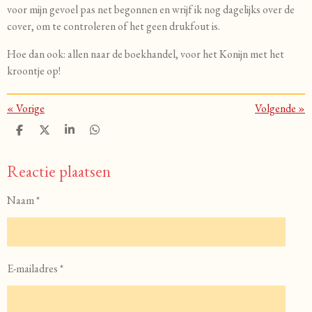
voor mijn gevoel pas net begonnen en wrijf ik nog dagelijks over de
cover, om te controleren of het geen drukfout is.
Hoe dan ook: allen naar de boekhandel, voor het Konijn met het
kroontje op!
«
Vorige
Volgende
»
D
D
S
D
e
e
h
e
l
e
a
l
Reactie plaatsen
e
l
r
e
n
e
n
Naam *
E-mailadres *