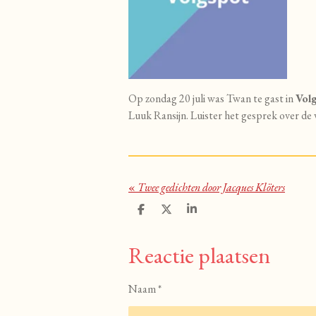
Op zondag 20 juli was Twan te gast in
Vol
Luuk Ransijn. Luister het gesprek over d
«
Twee gedichten door Jacques Klöters
D
D
S
e
e
h
l
e
a
Reactie plaatsen
e
l
r
n
e
Naam *