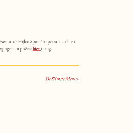
entator Hijlco Span én speciale co-host
ogingen en poëzie
hier
terug.
De Slimste Mens
»