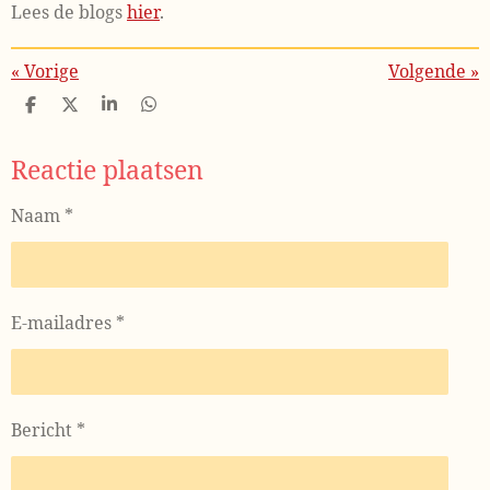
Lees de blogs
hier
.
«
Vorige
Volgende
»
D
D
S
D
e
e
h
e
l
e
a
l
Reactie plaatsen
e
l
r
e
n
e
n
Naam *
E-mailadres *
Bericht *